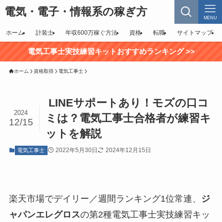
電気・電子・情報系の稼ぎ方
MENU
ホーム
計装士
年収600万稼ぐ方法
資格
転職
サイトマップ
電気工事士実技練習キットおすすめランキング >>
ホーム
資格取得
電気工事士
LINEサポートあり！モズの口コ
2024
ミは？電気工事士合格者が練習キ
12/15
ットを解説
2022年5月30日
2024年12月15日
電気工事士
楽天市場でデイリー／週間ランキング1位常連、
ジ
ャパンエレグロス
の第2種電気工事士実技練習キッ