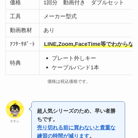
価格
1回分 動画付き ダブルセット
工具
メーカー型式
動画教材
あり
ｱﾌﾀｰｻﾎﾟｰﾄ
LINE,Zoom,FaceTime等でわか
プレート外しキー
特典
ケーブルバンド1本
価格は税込価格です。
超人気シリーズのため、早い者勝
ちです。
ナナシ
売り切れる前に買わないと貴重な
練習の時間が減ります
。