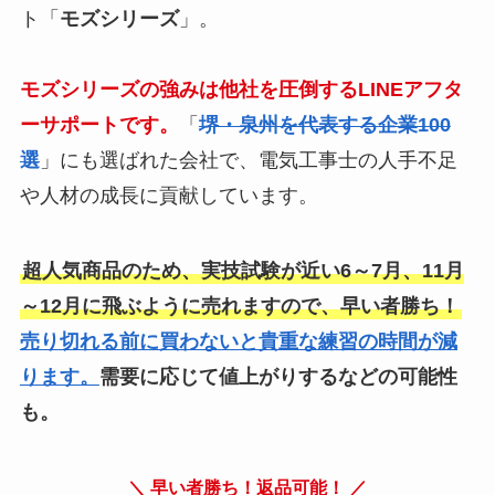
ト「
モズシリーズ
」。
モズシリーズの強みは他社を圧倒するLINEアフタ
ーサポートです。
「
堺・泉州を代表する企業100
選
」にも選ばれた会社で、電気工事士の人手不足
や人材の成長に貢献しています。
超人気商品のため、実技試験が近い6～7月、11月
～12月に飛ぶように売れますので、早い者勝ち！
売り切れる前に買わないと貴重な練習の時間が減
ります。
需要に応じて値上がりするなどの可能性
も。
＼ 早い者勝ち！返品可能！ ／