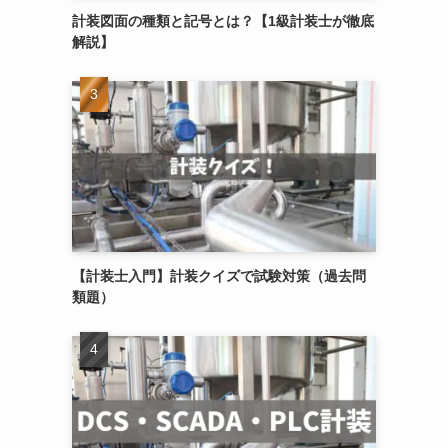
計装図面の種類と記号とは？【1級計装士が徹底
解説】
【計装士入門】計装クイズで試験対策（過去問
類題）