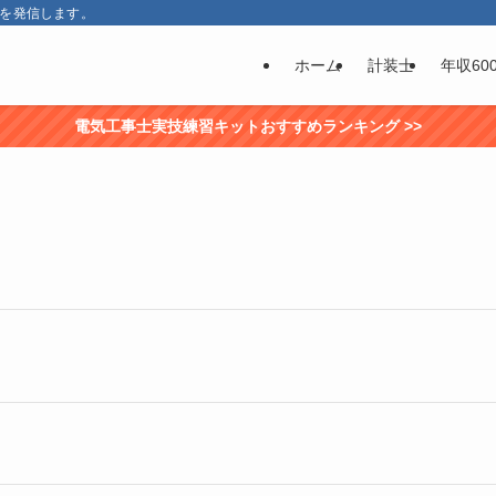
報を発信します。
ホーム
計装士
年収60
電気工事士実技練習キットおすすめランキング >>