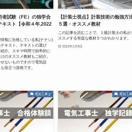
術者試験（FE）の独学合
【計装士視点】計装技術の勉強方
キスト【令和４年,2022
５選・オススメ教材
この記事を読むことで、１級計装士の私が
ススメする有益な教材５つがわかります。
情報に合格している私(ナナシ)
めテキスト、テキストの選び
2022年1月8日
を紹介。スキマ時間で効率的に
向けのオススメ教材もご紹介。
かせないものですので電気設
にも役立つ資格です。
電気工事士
電気工