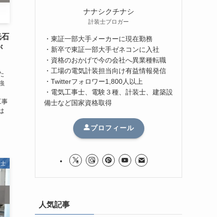
ナナシクチナシ
計装士ブロガー
光石
・東証一部大手メーカーに現在勤務
が
・新卒で東証一部大手ゼネコンに入社
・資格のおかげで今の会社へ異業種転職
・工場の電気計装担当向け有益情報発信
た
・Twitterフォロワー1,800人以上
強
・電気工事士、電験３種、計装士、建築設
、
工事
備士など国家資格取得
は
プロフィール
装士
人気記事