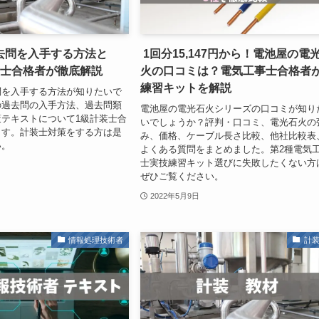
去問を入手する方法と
1回分15,147円から！電池屋の電
装士合格者が徹底解説
火の口コミは？電気工事士合格者
練習キットを解説
問を入手する方法が知りたいで
の過去問の入手方法、過去問類
電池屋の電光石火シリーズの口コミが知り
テキストについて1級計装士合
いでしょうか？評判・口コミ、電光石火の
ます。計装士対策をする方は是
み、価格、ケーブル長さ比較、他社比較表
い。
よくある質問をまとめました。第2種電気
士実技練習キット選びに失敗したくない方
ぜひご覧ください。
2022年5月9日
情報処理技術者
計