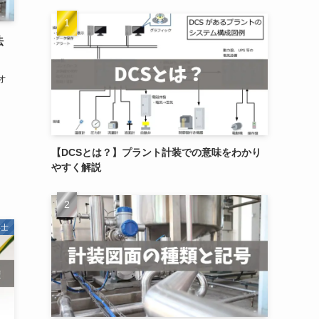
法
オ
【DCSとは？】プラント計装での意味をわかり
やすく解説
事士