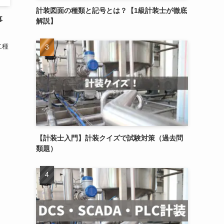
計装図面の種類と記号とは？【1級計装士が徹底
事
解説】
二種
【計装士入門】計装クイズで試験対策（過去問
類題）