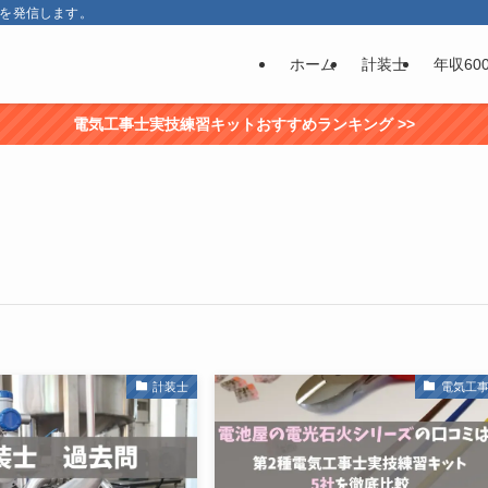
報を発信します。
ホーム
計装士
年収60
電気工事士実技練習キットおすすめランキング >>
計装士
電気工