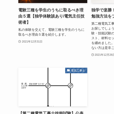
電験三種を学生のうちに取るべき理
独学で楽勝
由５選【独学体験談あり/電気主任技
勉強方法を
術者】
第二種電気工
お探しでしょ
私の体験を交えて、電験三種を学生のうちに
験・技能試験
取るべき理由５選を紹介します。
スト、材料セ
2021年12月31日
を纏めました
ない方は是非
2021年12月26
電気工事士
【第二種電気工事士技能試験】公表