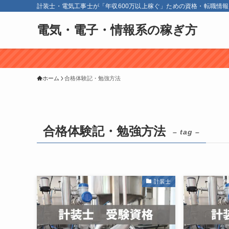
計装士・電気工事士が「年収600万以上稼ぐ」ための資格・転職情
電気・電子・情報系の稼ぎ方
ホーム
合格体験記・勉強方法
合格体験記・勉強方法
– tag –
計装士