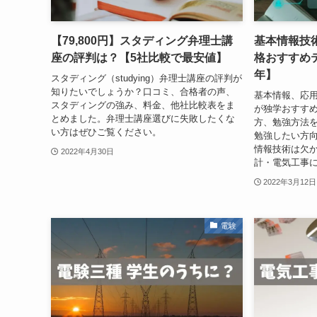
【79,800円】スタディング弁理士講
基本情報技
座の評判は？【5社比較で最安値】
格おすすめテ
年】
スタディング（studying）弁理士講座の評判が
知りたいでしょうか？口コミ、合格者の声、
基本情報、応用
スタディングの強み、料金、他社比較表をま
が独学おすす
とめました。弁理士講座選びに失敗したくな
方、勉強方法
い方はぜひご覧ください。
勉強したい方
情報技術は欠
2022年4月30日
計・電気工事
2022年3月12日
電験