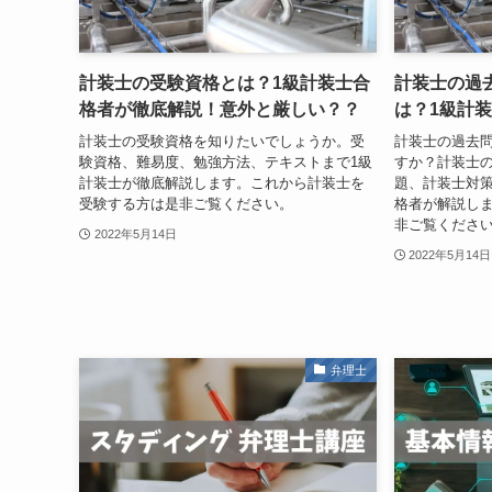
計装士の受験資格とは？1級計装士合
計装士の過
格者が徹底解説！意外と厳しい？？
は？1級計
計装士の受験資格を知りたいでしょうか。受
計装士の過去
験資格、難易度、勉強方法、テキストまで1級
すか？計装士
計装士が徹底解説します。これから計装士を
題、計装士対策
受験する方は是非ご覧ください。
格者が解説し
非ご覧くださ
2022年5月14日
2022年5月14日
弁理士