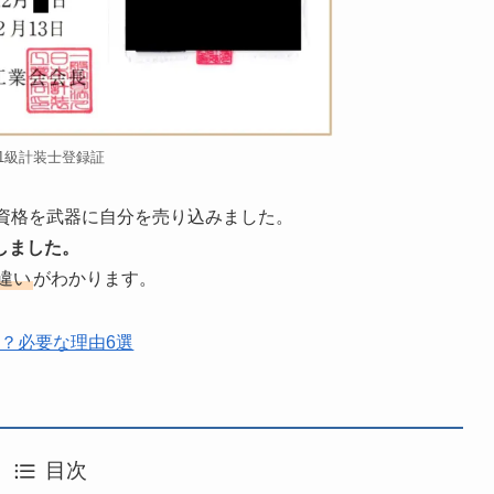
1級計装士登録証
資格を武器に自分を売り込みました。
しました。
違い
がわかります。
？必要な理由6選
目次