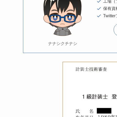
工場（
保有資
Twitt
ナナシクチナシ