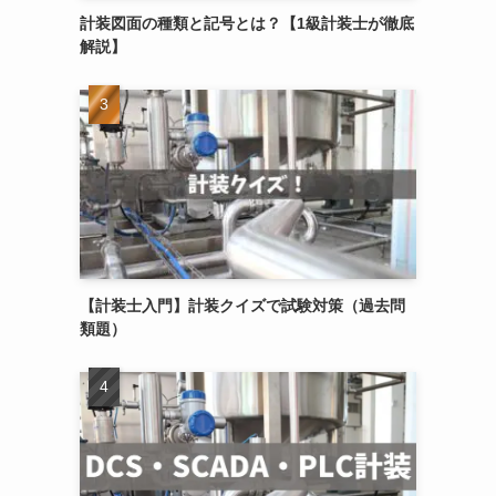
計装図面の種類と記号とは？【1級計装士が徹底
解説】
【計装士入門】計装クイズで試験対策（過去問
類題）