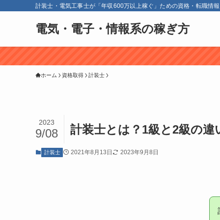
計装士・電気工事士が「年収600万以上稼ぐ」ための資格・転職情
電気・電子・情報系の稼ぎ方
ホーム
資格取得
計装士
2023
計装士とは？1級と2級の違
9/08
2021年8月13日
2023年9月8日
計装士