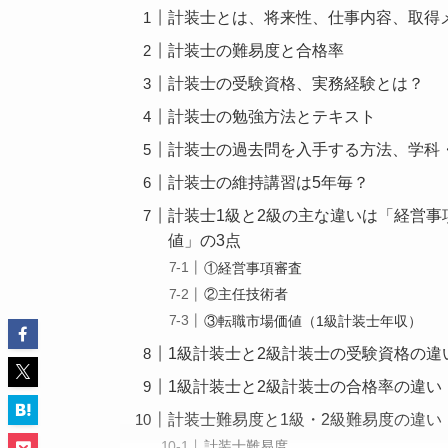
計装士とは、将来性、仕事内容、取得
計装士の難易度と合格率
計装士の受験資格、実務経験とは？
計装士の勉強方法とテキスト
計装士の過去問を入手する方法、学科
計装士の維持講習は5年毎？
計装士1級と2級の主な違いは「経営
値」の3点
①経営事項審査
②主任技術者
③転職市場価値（1級計装士年収）
1級計装士と2級計装士の受験資格の違
1級計装士と2級計装士の合格率の違い
計装士難易度と1級・2級難易度の違い
計装士難易度