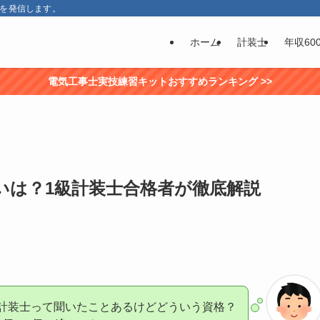
報を発信します。
ホーム
計装士
年収60
電気工事士実技練習キットおすすめランキング >>
いは？1級計装士合格者が徹底解説
計装士って聞いたことあるけどどういう資格？