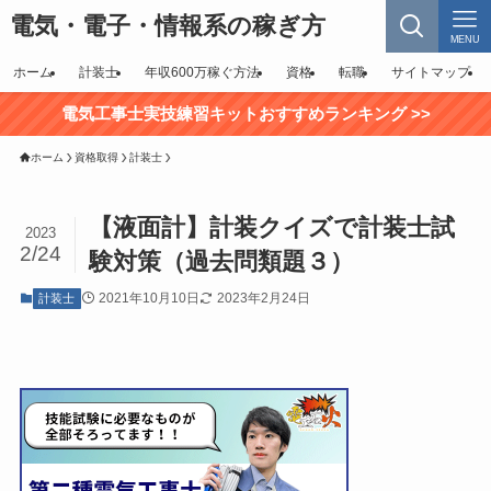
電気・電子・情報系の稼ぎ方
MENU
ホーム
計装士
年収600万稼ぐ方法
資格
転職
サイトマップ
電気工事士実技練習キットおすすめランキング >>
ホーム
資格取得
計装士
【液面計】計装クイズで計装士試
2023
2/24
験対策（過去問類題３）
2021年10月10日
2023年2月24日
計装士